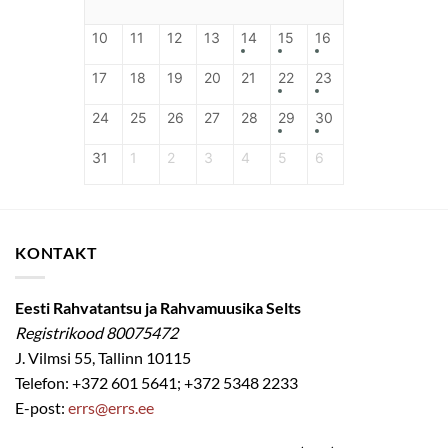
10
11
12
13
14
15
16
17
18
19
20
21
22
23
24
25
26
27
28
29
30
31
1
2
3
4
5
6
KONTAKT
Eesti Rahvatantsu ja Rahvamuusika Selts
Registrikood 80075472
J. Vilmsi 55, Tallinn 10115
Telefon: +372 601 5641; +372 5348 2233
E-post:
errs@errs.ee