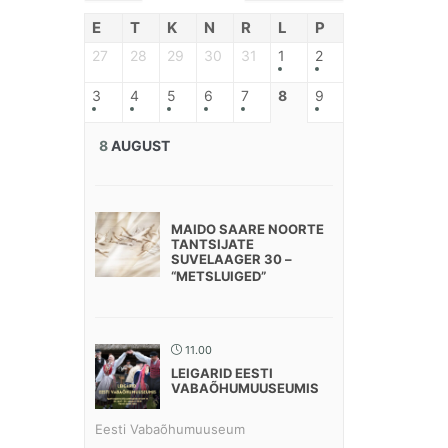
E
T
K
N
R
L
P
27
28
29
30
31
1
2
3
4
5
6
7
8
9
8
AUGUST
MAIDO SAARE NOORTE
TANTSIJATE
SUVELAAGER 30 –
“METSLUIGED”
11.00
LEIGARID EESTI
VABAÕHUMUUSEUMIS
Eesti Vabaõhumuuseum