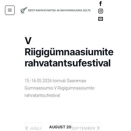
Skip
Languages
to
content
V
Riigigümnaasiumite
rahvatantsufestival
15.-16.05.2026 toimub Saaremaa
Gümnaasiumis V Riigigümnaasiumite
rahvatantsufestival
AUGUST 2026
JUULI
SEPTEMBER