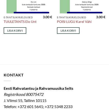
3.00
€
3.00
€
E-TANTSUKIRJELDUSED
E-TANTSUKIRJELDUSED
TUULETANTS Elo Unt
POISI LUGU Karel Vähi
LISA KORVI
LISA KORVI
KONTAKT
Eesti Rahvatantsu ja Rahvamuusika Selts
Registrikood 80075472
J. Vilmsi 55, Tallinn 10115
Telefon: +372 601 5641; +372 5348 2233