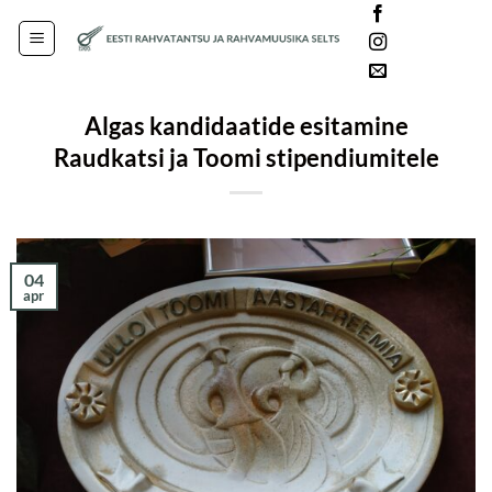
Skip
Languages
to
content
Algas kandidaatide esitamine
Raudkatsi ja Toomi stipendiumitele
04
apr