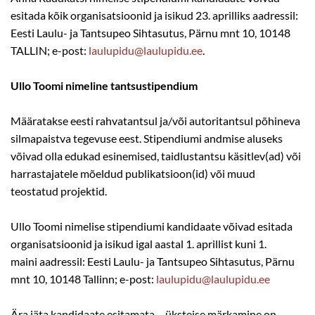
esitada kõik organisatsioonid ja isikud 23. aprilliks aadressil:
Eesti Laulu- ja Tantsupeo Sihtasutus, Pärnu mnt 10, 10148
TALLIN; e-post:
laulupidu@laulupidu.ee
.
Ullo Toomi nimeline tantsustipendium
Määratakse eesti rahvatantsul ja/või autoritantsul põhineva
silmapaistva tegevuse eest. Stipendiumi andmise aluseks
võivad olla edukad esinemised, taidlustantsu käsitlev(ad) või
harrastajatele mõeldud publikatsioon(id) või muud
teostatud projektid.
Ullo Toomi nimelise stipendiumi kandidaate võivad esitada
organisatsioonid ja isikud igal aastal 1. aprillist kuni 1.
maini aadressil: Eesti Laulu- ja Tantsupeo Sihtasutus, Pärnu
mnt 10, 10148 Tallinn; e-post:
laulupidu@laulupidu.ee
Ära jäta kandidaate esitamata – üksteise märkamine on