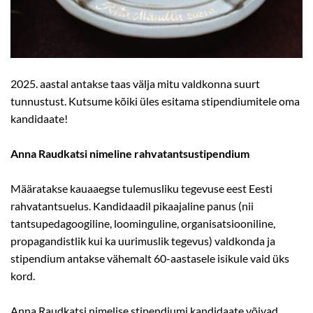
2025. aastal antakse taas välja mitu valdkonna suurt
tunnustust. Kutsume kõiki üles esitama stipendiumitele oma
kandidaate!
Anna Raudkatsi nimeline rahvatantsustipendium
Määratakse kauaaegse tulemusliku tegevuse eest Eesti
rahvatantsuelus. Kandidaadil pikaajaline panus (nii
tantsupedagoogiline, loominguline, organisatsiooniline,
propagandistlik kui ka uurimuslik tegevus) valdkonda ja
stipendium antakse vähemalt 60-aastasele isikule vaid üks
kord.
Anna Raudkatsi nimelise stipendiumi kandidaate võivad