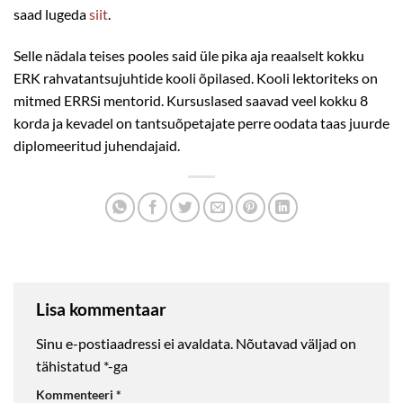
saad lugeda
siit
.
Selle nädala teises pooles said üle pika aja reaalselt kokku
ERK rahvatantsujuhtide kooli õpilased. Kooli lektoriteks on
mitmed ERRSi mentorid. Kursuslased saavad veel kokku 8
korda ja kevadel on tantsuõpetajate perre oodata taas juurde
diplomeeritud juhendajaid.
Lisa kommentaar
Sinu e-postiaadressi ei avaldata.
Nõutavad väljad on
tähistatud
*
-ga
Kommenteeri
*