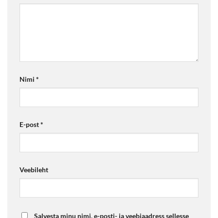
Nimi
*
E-post
*
Veebileht
Salvesta minu nimi, e-posti- ja veebiaadress sellesse