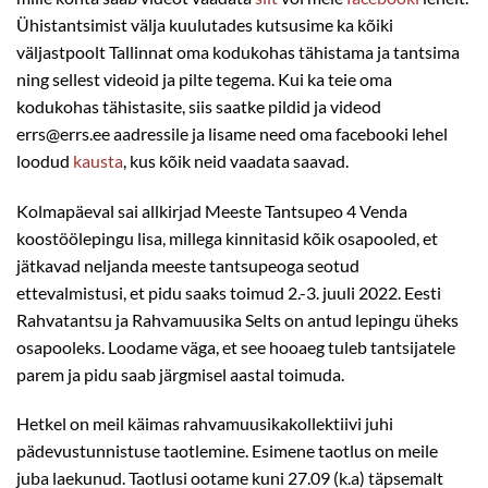
Ühistantsimist välja kuulutades kutsusime ka kõiki
väljastpoolt Tallinnat oma kodukohas tähistama ja tantsima
ning sellest videoid ja pilte tegema. Kui ka teie oma
kodukohas tähistasite, siis saatke pildid ja videod
errs@errs.ee aadressile ja lisame need oma facebooki lehel
loodud
kausta
, kus kõik neid vaadata saavad.
Kolmapäeval sai allkirjad Meeste Tantsupeo 4 Venda
koostöölepingu lisa, millega kinnitasid kõik osapooled, et
jätkavad neljanda meeste tantsupeoga seotud
ettevalmistusi, et pidu saaks toimud 2.-3. juuli 2022. Eesti
Rahvatantsu ja Rahvamuusika Selts on antud lepingu üheks
osapooleks. Loodame väga, et see hooaeg tuleb tantsijatele
parem ja pidu saab järgmisel aastal toimuda.
Hetkel on meil käimas rahvamuusikakollektiivi juhi
pädevustunnistuse taotlemine. Esimene taotlus on meile
juba laekunud. Taotlusi ootame kuni 27.09 (k.a) täpsemalt