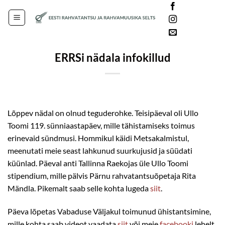
Skip
Languages
to
content
ERRSi nädala infokillud
Lõppev nädal on olnud teguderohke. Teisipäeval oli Ullo
Toomi 119. sünniaastapäev, mille tähistamiseks toimus
erinevaid sündmusi. Hommikul käidi Metsakalmistul,
meenutati meie seast lahkunud suurkujusid ja süüdati
küünlad. Päeval anti Tallinna Raekojas üle Ullo Toomi
stipendium, mille pälvis Pärnu rahvatantsuõpetaja Rita
Mändla. Pikemalt saab selle kohta lugeda
siit
.
Päeva lõpetas Vabaduse Väljakul toimunud ühistantsimine,
mille kohta saab videot vaadata
siit
või meie
facebooki
lehelt.